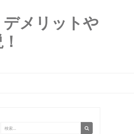
・デメリットや
説！
検
索: