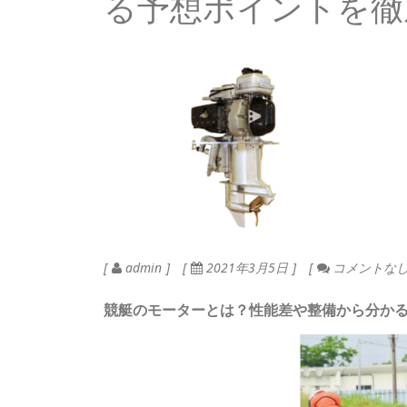
る予想ポイントを徹
admin
2021年3月5日
コメントな
競艇のモーター
とは？性能差や整備から分か