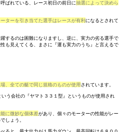
と呼ばれている、レース初日の前日に
抽選によって決めら
モーターを引き当てた選手はレースが有利
になるとされて
活躍するのは困難になりますし、逆に、実力の劣る選手で
能性も見えてくる、まさに『運も実力のうち』と言えるで
艇場、全ての艇で同じ規格のものが使用
されています。
という会社の『ヤマト３３１型』というものが使用され
性能に微妙な個体差
があり、個々のモーターの性能がレー
いでしょう。
比べると、最大出力が１馬力ダウン、最高回転は６８００