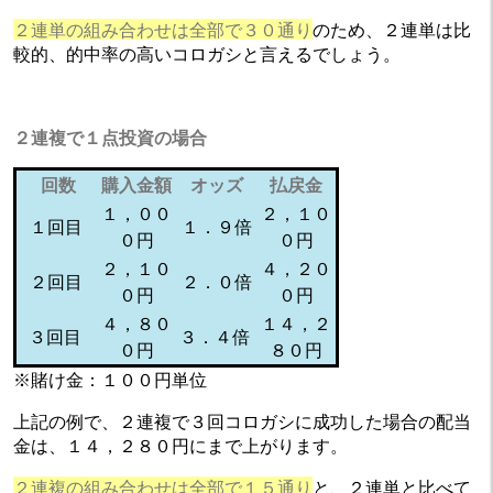
２連単の組み合わせは全部で３０通り
のため、２連単は比
較的、的中率の高いコロガシと言えるでしょう。
２連複で１点投資の場合
回数
購入金額
オッズ
払戻金
１，００
２，１０
１回目
１．９倍
０円
０円
２，１０
４，２０
２回目
２．０倍
０円
０円
４，８０
１４，２
３回目
３．４倍
０円
８０円
※賭け金：１００円単位
上記の例で、２連複で３回コロガシに成功した場合の配当
金は、１４，２８０円にまで上がります。
２連複の組み合わせは全部で１５通り
と、２連単と比べて