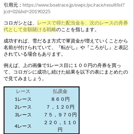
引用元：
https://www.boatrace.jp/owpc/pc/race/resultlist?
jcd=02&hd=20190225
コロガシとは、
レースで得た配当金を、次のレースの舟券
代として全額賭ける戦略
のことを指します。
成功すれば、雪だるま方式で軍資金が増えていくことから
名前が付けられていて、『転がし』や『ころがし』と表記
されている場合もあります。
例えば、上の画像で1レース目に１００円の舟券を買っ
て、コロガシに成功し続けた結果を以下の表にまとめたの
で見てみましょう。
レース
払戻金
1レース
８６０円
2レース
７，１２０円
3レース
７５，９７０円
２２０，１１０
4レース
円