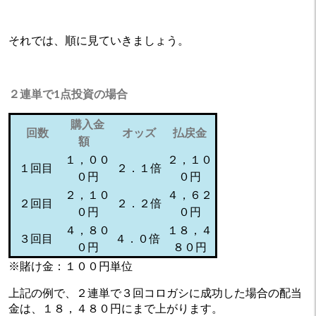
それでは、順に見ていきましょう。
２連単で1点投資の場合
購入金
回数
オッズ
払戻金
額
１，００
２，１０
１回目
２．１倍
０円
０円
２，１０
４，６２
２回目
２．２倍
０円
０円
４，８０
１８，４
３回目
４．０倍
０円
８０円
※賭け金：１００円単位
上記の例で、２連単で３回コロガシに成功した場合の配当
金は、１８，４８０円にまで上がります。