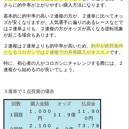
さらに的中率が上がりやすい購入方法になります。
基本的に的中率の高い２連複の方が、２連単に比べてオッ
ズが安くなりますが、人気選手に偏りのあるレースなどで
は２連単よりも、２連複の方がオッズが高くなる逆転現象
が起こる場合もあります。
２連複は２連単よりも的中率が高いため、
的中が絶対条件
となるコロガシでは２連複での舟券購入がオススメ
です。
特に、初心者の人がコロガシにチャレンジする際には、２
連複から始めるのが良いでしょう。
３連単で１点投資の場合
回数
購入金額
オッズ
払戻金
１，０００
１１，９０
１回目
１１．９倍
円
０円
２，１００
７３，７８
２回目
６．２倍