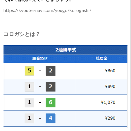
https://kyoutei-navi.com/yougo/korogashi/
コロガシとは？