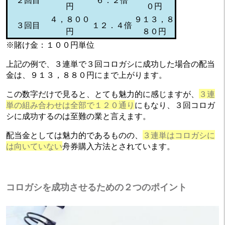
円
０円
４，８００
９１３，８
３回目
１２．４倍
円
８０円
※賭け金：１００円単位
上記の例で、３連単で３回コロガシに成功した場合の配当
金は、９１３，８８０円にまで上がります。
この数字だけで見ると、とても魅力的に感じますが、
３連
単の組み合わせは全部で１２０通り
にもなり、３回コロガ
シに成功するのは至難の業と言えます。
配当金としては魅力的であるものの、
３連単はコロガシに
は向いていない
舟券購入方法とされています。
コロガシを成功させるための２つのポイント